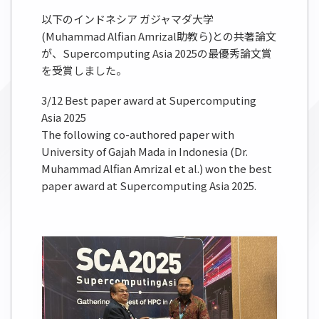
以下のインドネシア ガジャマダ大学
(Muhammad Alfian Amrizal助教ら)との共著論文
が、Supercomputing Asia 2025の最優秀論文賞
を受賞しました。
3/12 Best paper award at Supercomputing
Asia 2025
The following co-authored paper with
University of Gajah Mada in Indonesia (Dr.
Muhammad Alfian Amrizal et al.) won the best
paper award at Supercomputing Asia 2025.